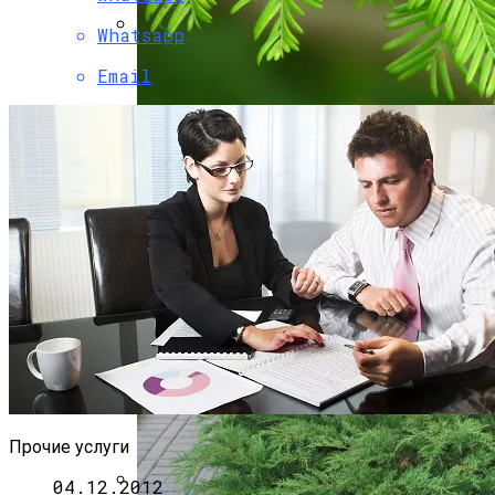
Whatsapp
Как Исправить Неполадки В Газовой
Email
Плите Самостоятельно
Метасеквоя: Описание, Уход И Посадка,
Размножение, Применение В Саду,
Фото
Металлические Опоры Освещения
Прочие услуги
04.12.2012