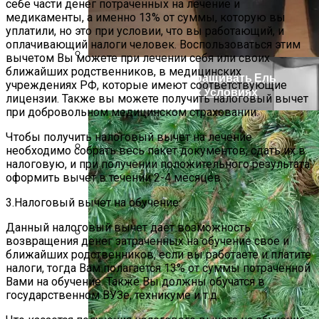
себе части денег потраченных на лечение и
медикаменты, а именно 13% от суммы, которую вы
уплатили, но это при условии, что вы работающий, и
оплачивающий налоги человек. Воспользоваться этим
вычетом Вы можете при лечении себя или своих
ближайших родственников, в медицинских
Как Правильно Выращивать Ель
учреждениях РФ, которые имеют соответствующие
Конику В Домашних Условиях
лицензии. Также вы можете получить налоговый вычет
при добровольном медицинском страховании.
Чтобы получить налоговый вычет на лечение
необходимо собрать весь пакет документов, сдать их в
налоговую, и при получении положительного результата
Складные Ворота
оформить вычет в течении 2-4 месяцев.
3.Налоговый вычет на обучение.
Данный налоговый вычет дает возможность
возвращения денег затраченных на обучение свое и
ближайших родственников, если вы работаете и платите
Как Чистить И Проводить Техническое
налоги, тогда Вам полагается 13% от суммы потраченной
Обслуживание Мясорубки
Вами на обучение. Также Вы должны обучатся в
государственном ВУЗе, техникуме и т.д.