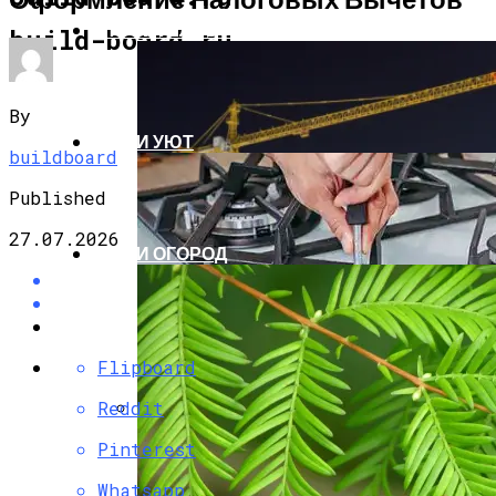
СТРОИТЕЛЬСТВО И РЕМОНТ
build-board.ru
By
ДОМ И УЮТ
buildboard
Published
27.07.2026
САД И ОГОРОД
Flipboard
Reddit
Безопасность Строительных
Pinterest
Объектов Зависит От Качества Их
Whatsapp
Освещения