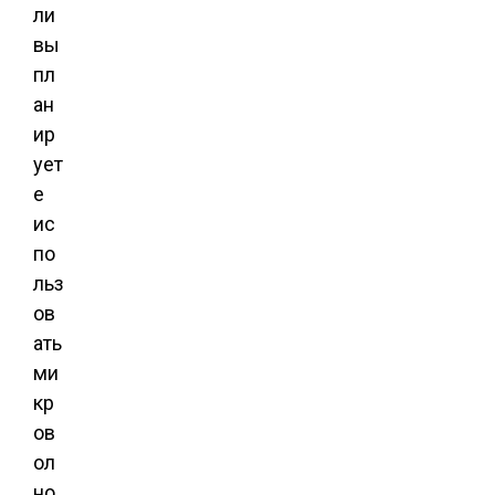
ли
вы
пл
ан
ир
ует
е
ис
по
льз
ов
ать
ми
кр
ов
ол
но