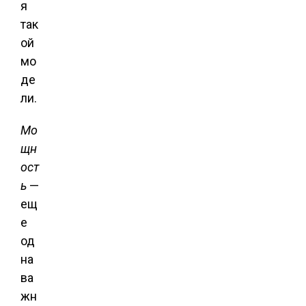
я
так
ой
мо
де
ли.
Мо
щн
ост
ь
—
ещ
е
од
на
ва
жн