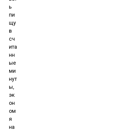
ь
пи
щу
в
сч
ита
нн
ые
ми
нут
ы,
эк
он
ом
я
на