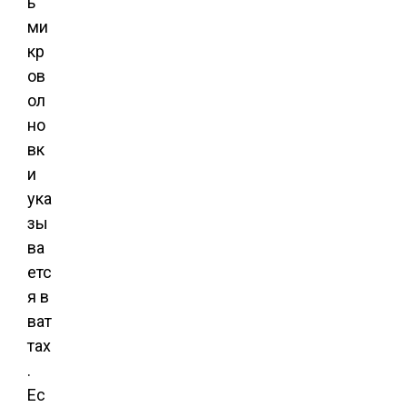
ь
ми
кр
ов
ол
но
вк
и
ука
зы
ва
етс
я в
ват
тах
.
Ес