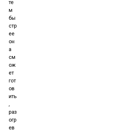
те
м
бы
стр
ее
он
а
см
ож
ет
гот
ов
ить
,
раз
огр
ев