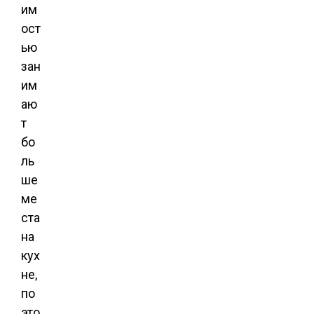
им
ост
ью
зан
им
аю
т
бо
ль
ше
ме
ста
на
кух
не,
по
это