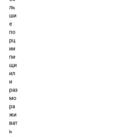
ль
ши
е
по
рц
ии
пи
щи
ил
и
раз
мо
ра
жи
ват
ь