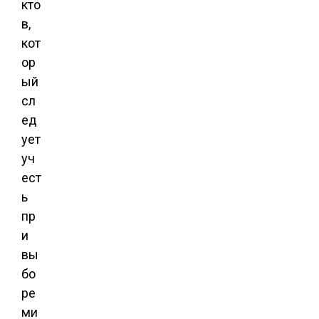
кто
в,
кот
ор
ый
сл
ед
ует
уч
ест
ь
пр
и
вы
бо
ре
ми