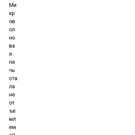
Ми
кр
ов
ол
но
ва
я
пе
чь
ста
ла
не
от
ъе
мл
ем