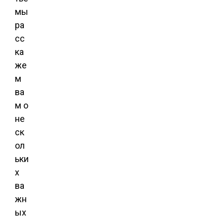
мы
ра
сс
ка
же
м
ва
м о
не
ск
ол
ьки
х
ва
жн
ых