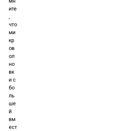
мн
ите
,
что
ми
кр
ов
ол
но
вк
и с
бо
ль
ше
й
вм
ест