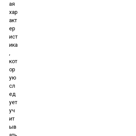
ая
хар
акт
ер
ист
ика
,
кот
ор
ую
сл
ед
ует
уч
ит
ыв
ать