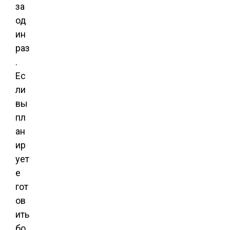
за
од
ин
раз
.
Ес
ли
вы
пл
ан
ир
ует
е
гот
ов
ить
бо