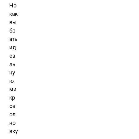
Но
как
вы
бр
ать
ид
еа
ль
ну
ю
ми
кр
ов
ол
но
вку