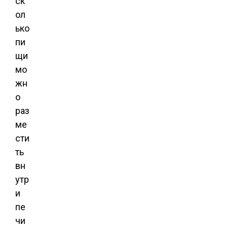
ск
ол
ько
пи
щи
мо
жн
о
раз
ме
сти
ть
вн
утр
и
пе
чи