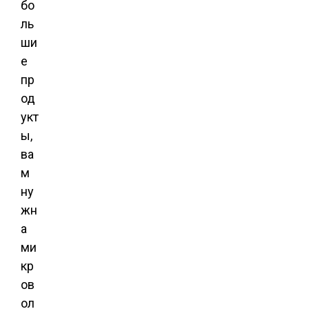
бо
ль
ши
е
пр
од
укт
ы,
ва
м
ну
жн
а
ми
кр
ов
ол