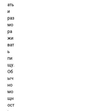
ать
и
раз
мо
ра
жи
ват
ь
пи
щу.
Об
ыч
но
мо
щн
ост