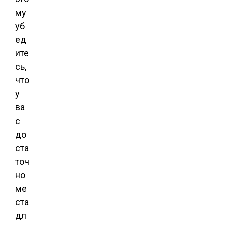
му
уб
ед
ите
сь,
что
у
ва
с
до
ста
точ
но
ме
ста
дл