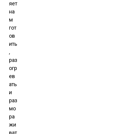
яет
на
м
гот
ов
ить
,
раз
огр
ев
ать
и
раз
мо
ра
жи
ват