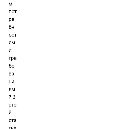
м
пот
ре
бн
ост
ям
и
тре
бо
ва
ни
ям
? В
это
й
ста
тье