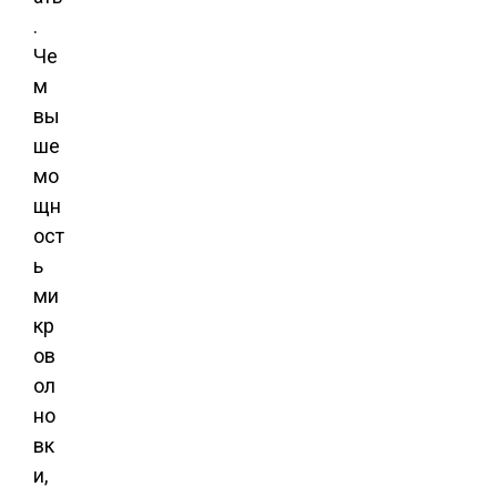
.
Че
м
вы
ше
мо
щн
ост
ь
ми
кр
ов
ол
но
вк
и,