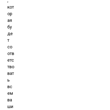
,
кот
ор
ая
бу
де
т
со
отв
етс
тво
ват
ь
вс
ем
ва
ши