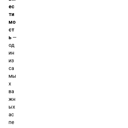
ес
ти
мо
ст
ь
—
од
ин
из
са
мы
х
ва
жн
ых
ас
пе