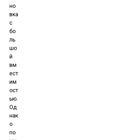
но
вка
с
бо
ль
шо
й
вм
ест
им
ост
ью.
Од
нак
о
по