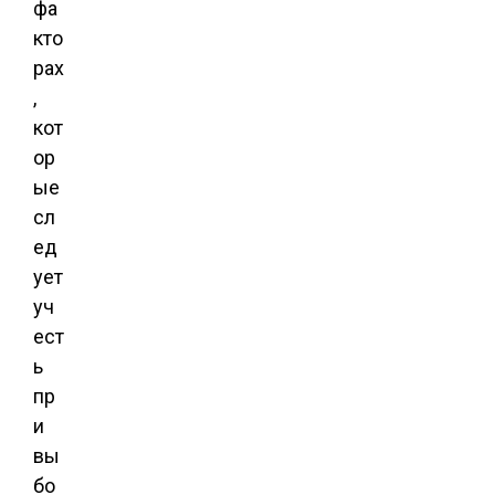
фа
кто
рах
,
кот
ор
ые
сл
ед
ует
уч
ест
ь
пр
и
вы
бо