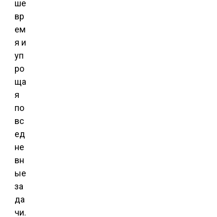
ше
вр
ем
я и
уп
ро
ща
я
по
вс
ед
не
вн
ые
за
да
чи.