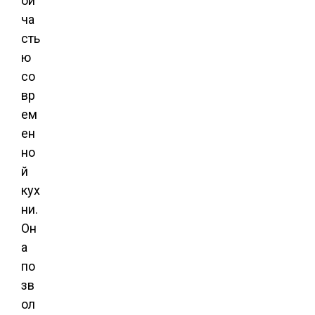
ой
ча
сть
ю
со
вр
ем
ен
но
й
кух
ни.
Он
а
по
зв
ол