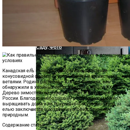
Как Готовить Здоровую Пищу С
Помощью Пароварки
Микробиота: Описание, Уход И
Посадка, Размножение, Применение В
Саду, Фото
Канадская ель коника – декоративное растение
конусовидной формы с густой кроной и пушистыми
Сертификация ГОСТ Р ИСО — Ключ К
ветвями. Родина растения – Южная Америка, ель
Международному Признанию
обнаружили в хвойных лесах Канады в начале ХХ ст.
Дерево зимостойкое, хорошо растет и в средней полосе
России. Благодаря небольшому росту конику можно
выращивать дома и на приусадебном участке. Уход за
елью заключается в создании условий, близких к
природным.
Телевизор: Как Выбрать Идеальную
Содержание статьи
Модель Для Домашнего Кинотеатра?