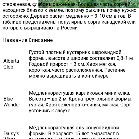
стержневая, слабовыраженная. Большая часть корней
находится близко к земле, поэтому рыхлить почву нужно
осторожно. Дерево растет медленно – 3-10 см в год. В
Лиственница: Описание, Уход И
таблице представлены популярные сорта канадской ели,
Посадка, Размножение, Применение В
которые выращивают в России.
Саду, Фото
Название
Описание
Густой плотный кустарник шаровидной
формы, высота и ширина составляет 0,8-1 м.
Alberta
Годовой прирост – 3 см. Хвоя мягкая,
Glob
короткая, часто расположенная. Растение
можно выращивать в контейнере
Медленнорастущая карликовая мини-елка.
Blue
Высота – до 2 м. Крона треугольной формы,
Wonder
густая. Хвоя зеленовато-синяя, мягкая. Сорт
устойчив к засухе
Медленнорастущая ель конусовидной
Daisy’s
формы. В возрасте 15 лет вырастает в