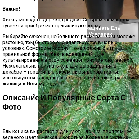
Важно!
Хвоя у молодого деревца редкая. Со временем крона
густеет и приобретает правильную форму.
Как Правильно Выращивать Ель
Конику В Домашних Условиях
Выбирайте саженец небольшого размера – чем моложе
растение, тем быстрее оно адаптируется в новых
условиях. Осмотрите корону – она должна быть
правильной формы, без повреждений. Для
Курсы Сметчиков В Москве В ГЦДПО
культивирования в саду саженцы приобретают весной.
Нежелательно покупать ель для выращивания в
декабре – горшочные экземпляры декоративны,
используются как одноразовые растения для украшения
жилища к Новому году.
Описание И Популярные Сорта С
Фото
Как Чистить И Проводить Техническое
Обслуживание Мясорубки
Ель коника вырастает в длину от 1 до 3 м. Хвоя темно-
зеленого цвета, мягкая и короткая. Корневая система