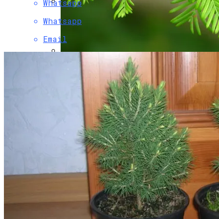
Whatsapp
Как Исправить Неполадки В Газовой
Whatsapp
Плите Самостоятельно
Email
Метасеквоя: Описание, Уход И Посадка,
Размножение, Применение В Саду,
Фото
Как Выбрать Входную Дверь?