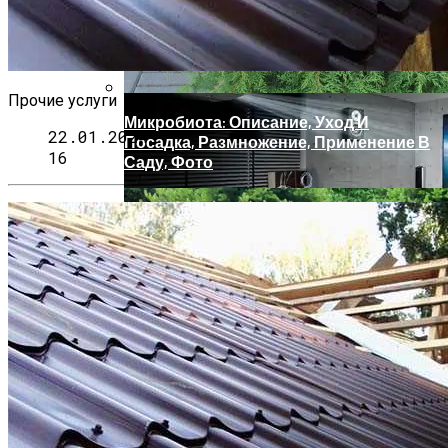
Как Готовить Здоровую Пищу С
Помощью Пароварки
Прочие услуги
Микробиота: Описание, Уход И
22.01.2024
Посадка, Размножение, Применение В
16
Саду, Фото
Как Выбрать Входную Дверь?
Телевизор: Как Выбрать Идеальную
Модель Для Домашнего Кинотеатра?