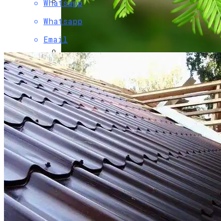
Whatsapp
Как Исправить Неполадки В Газовой
Whatsapp
Плите Самостоятельно
Email
Метасеквоя: Описание, Уход И Посадка,
Размножение, Применение В Саду,
Фото
Металлические Опоры Освещения