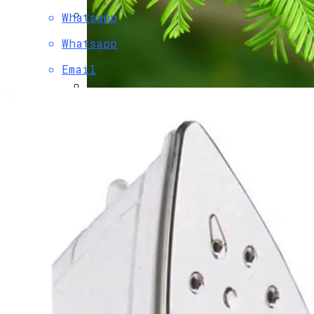
Whatsapp
Как Выбрать Эффективный И Тихий
Whatsapp
Вентилятор Для Дома
Email
Метасеквоя: Описание, Уход И Посадка,
Размножение, Применение В Саду,
Фото
Стальные Двери