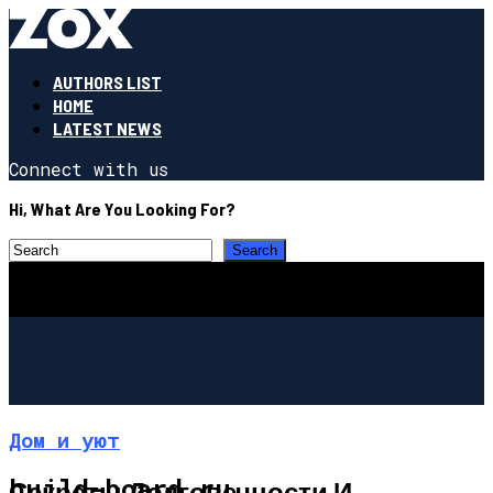
AUTHORS LIST
HOME
LATEST NEWS
Connect with us
Hi, What Are You Looking For?
Дом и уют
build-board.ru
Секреты Долговечности И