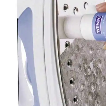
Электрочайник: Какой Моделью
Оборудовать Свою Кухню?
Микробиота: Описание, Уход И
Посадка, Размножение, Применение В
Саду, Фото
Решение Проблем С
Финансированием Строительства С
Помощью DefSmeta
Как Правильно Выбрать И Установить