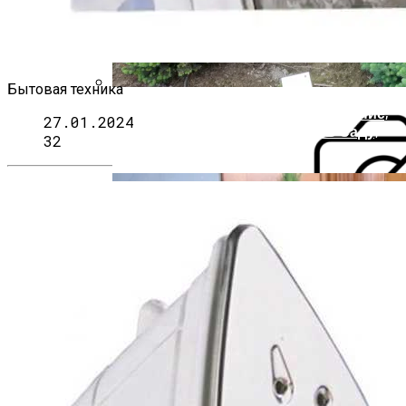
Интеллектуальный Домашний
Кинотеатр
Бытовая техника
Ель Коника: Описание, Выращивание,
27.01.2024
Уход И Посадка, Применение В Саду,
32
Фото
Безопасность Строительных
Объектов Зависит От Качества Их
Освещения
Как Выбрать Идеальную
Микроволновку Для Вашей Кухни