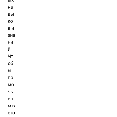
на
вы
ко
в и
зна
ни
й.
Чт
об
ы
по
мо
чь
ва
м в
это