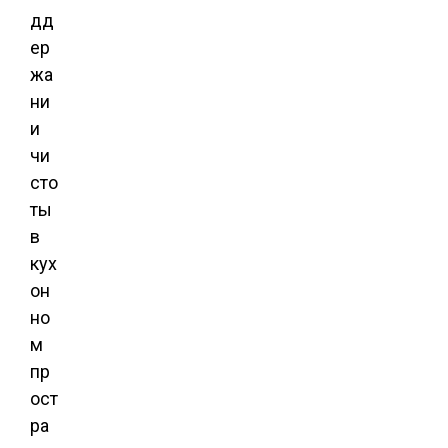
дд
ер
жа
ни
и
чи
сто
ты
в
кух
он
но
м
пр
ост
ра