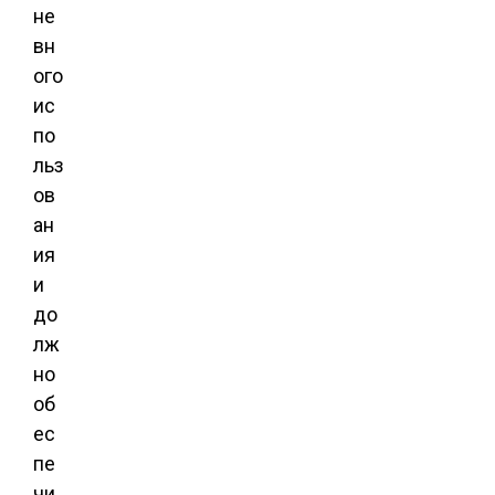
не
вн
ого
ис
по
льз
ов
ан
ия
и
до
лж
но
об
ес
пе
чи