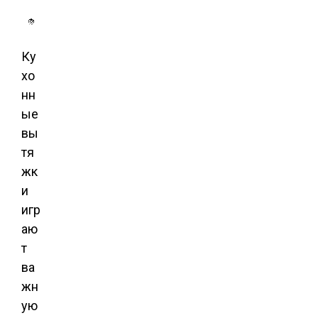
Ку
хо
нн
ые
вы
тя
жк
и
игр
аю
т
ва
жн
ую