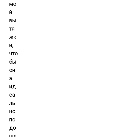
мо
й
вы
тя
жк
и,
что
бы
он
а
ид
еа
ль
но
по
до
шл