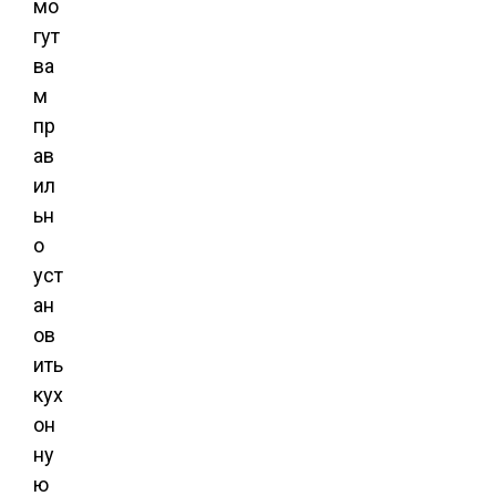
мо
гут
ва
м
пр
ав
ил
ьн
о
уст
ан
ов
ить
кух
он
ну
ю