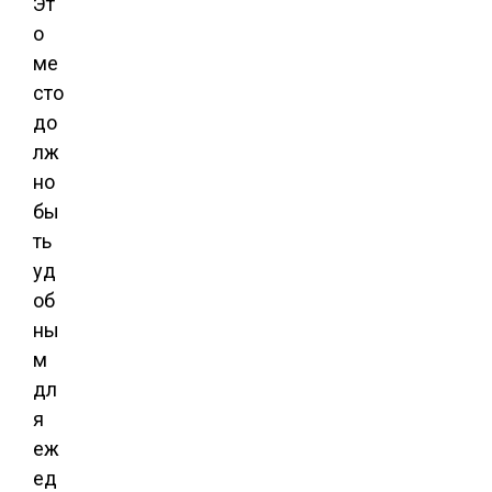
Эт
о
ме
сто
до
лж
но
бы
ть
уд
об
ны
м
дл
я
еж
ед