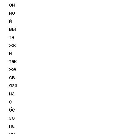
он
но
й
вы
тя
жк
и
так
же
св
яза
на
с
бе
зо
па
сн