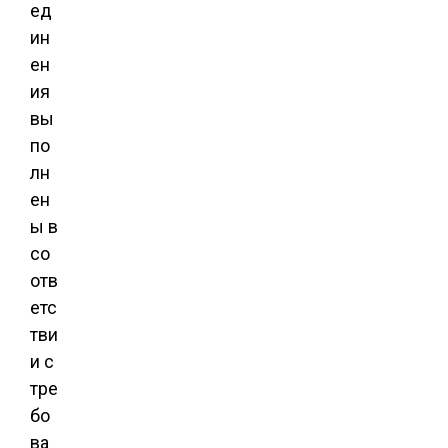
ед
ин
ен
ия
вы
по
лн
ен
ы в
со
отв
етс
тви
и с
тре
бо
ва