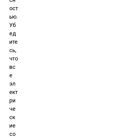
ост
ью.
Уб
ед
ите
сь,
что
вс
е
эл
ект
ри
че
ск
ие
со