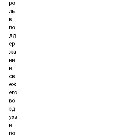
ро
ль
в
по
дд
ер
жа
ни
и
св
еж
его
во
зд
уха
и
по