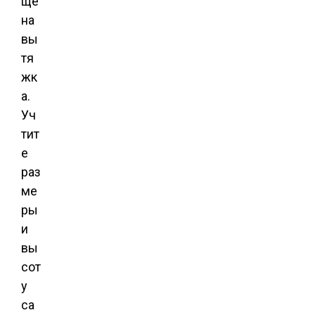
ще
на
вы
тя
жк
а.
Уч
тит
е
раз
ме
ры
и
вы
сот
у
са