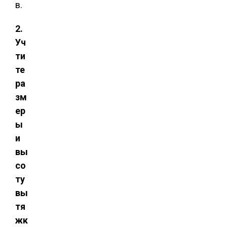
в.
2.
Уч
ти
те
ра
зм
ер
ы
и
вы
со
ту
вы
тя
жк