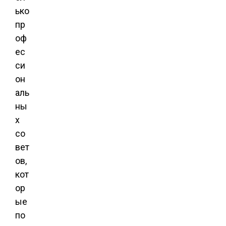
ько
пр
оф
ес
си
он
аль
ны
х
со
вет
ов,
кот
ор
ые
по