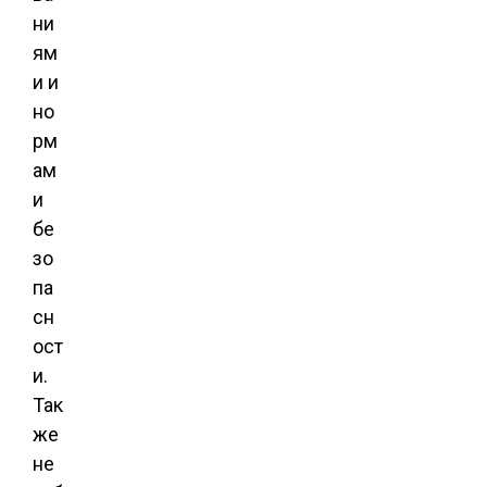
ни
ям
и и
но
рм
ам
и
бе
зо
па
сн
ост
и.
Так
же
не