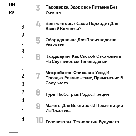
ни
Пароварка: Здоровое Питание Без
ка
Усилий
Вентиляторы: Какой Подходит Для
0
Вашей Комнаты?
9
Оборудование Для Производства
.
Упаковки
0
Кардшаринг Как Способ Сэкономить
1
На Спутниковом Телевидении
.
Микробиота: Описание, Уход И
2
Посадка, Размножение, Применение В
0
Саду, Фото
2
Туры На Остров Родос, Греция
4
Макеты Для Выставок И Презентаций
1
Из Пластика
4
Телевизоры: Технологии Будущего