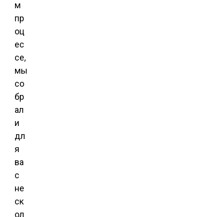
м
пр
оц
ес
се,
мы
со
бр
ал
и
дл
я
ва
с
не
ск
ол