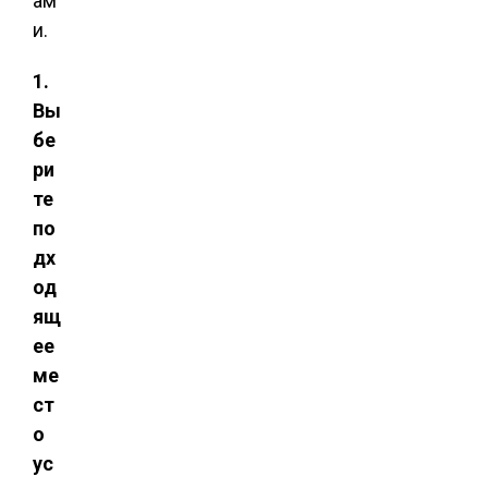
ам
и.
1.
Вы
бе
ри
те
по
дх
од
ящ
ее
ме
ст
о
ус