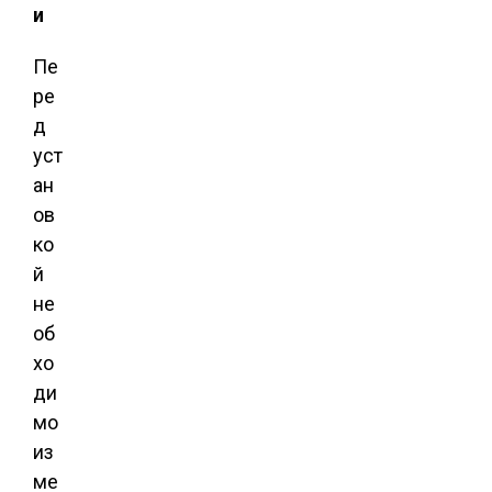
и
Пе
ре
д
уст
ан
ов
ко
й
не
об
хо
ди
мо
из
ме