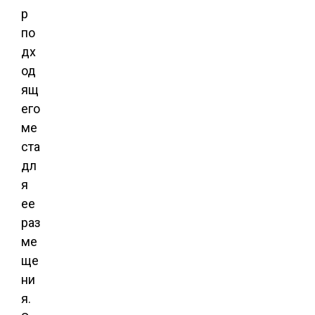
р
по
дх
од
ящ
его
ме
ста
дл
я
ее
раз
ме
ще
ни
я.