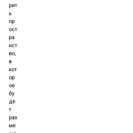
рит
ь
пр
ост
ра
нст
во,
в
кот
ор
ое
бу
де
т
раз
ме