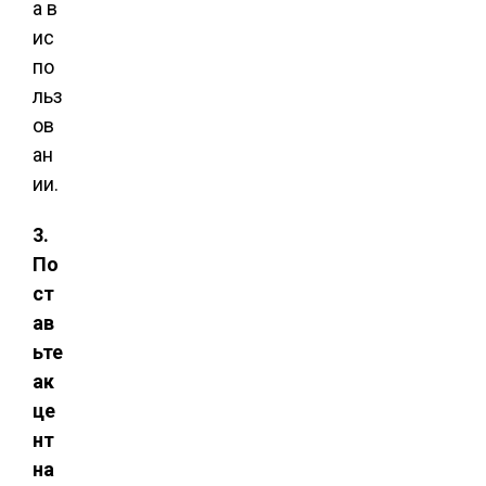
а в
ис
по
льз
ов
ан
ии.
3.
По
ст
ав
ьте
ак
це
нт
на