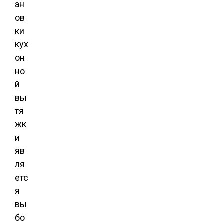
ан
ов
ки
кух
он
но
й
вы
тя
жк
и
яв
ля
етс
я
вы
бо