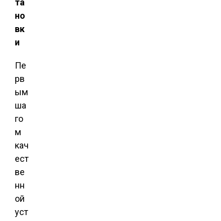
та
но
вк
и
Пе
рв
ым
ша
го
м
кач
ест
ве
нн
ой
уст