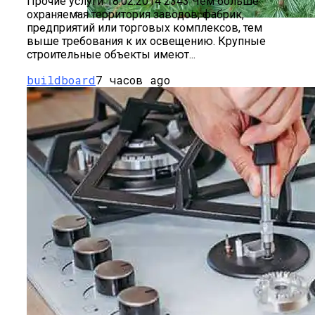
Прочие услуги 18.02.2014 2343 Чем больше
охраняемая территория заводов, фабрик,
предприятий или торговых комплексов, тем
Лиственница: Описание, Уход И
выше требования к их освещению. Крупные
Посадка, Размножение, Применение В
строительные объекты имеют...
Саду, Фото
buildboard
7 часов ago