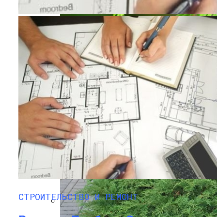
Как Исправить Неполадки В Газовой
Плите Самостоятельно
Метасеквоя: Описание, Уход И Посадка,
Размножение, Применение В Саду,
Фото
Безопасность Строительных
Объектов Зависит От Качества Их
СТРОИТЕЛЬСТВО И РЕМОНТ
Освещения