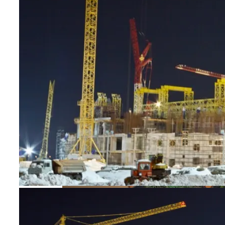
Ель Коника: Описание, Выращивание,
Уход И Посадка, Применение В Саду,
Фото
Как Выбрать Входную Дверь?
Как Подобрать Идеальную Модель
Пылесоса Для Разных Типов Полов