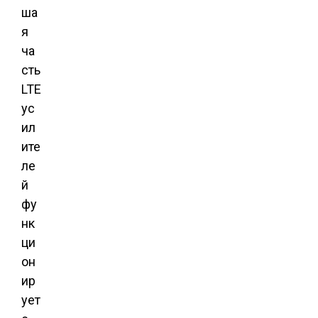
ша
я
ча
сть
LTE
ус
ил
ите
ле
й
фу
нк
ци
он
ир
ует