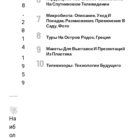
На Спутниковом Телевидении
8
.
Микробиота: Описание, Уход И
Посадка, Размножение, Применение В
2
Саду, Фото
0
Туры На Остров Родос, Греция
1
4
Макеты Для Выставок И Презентаций
Из Пластика
1
9
Телевизоры: Технологии Будущего
5
9
На
иб
ол