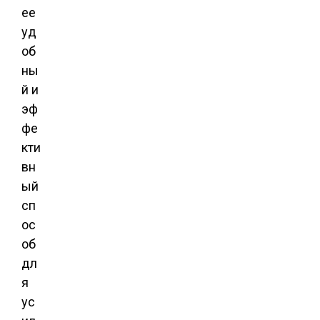
ее
уд
об
ны
й и
эф
фе
кти
вн
ый
сп
ос
об
дл
я
ус