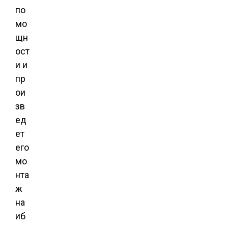
по
мо
щн
ост
и и
пр
ои
зв
ед
ет
его
мо
нта
ж
на
иб