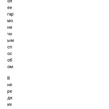
ол
ее
гар
мо
ни
чн
ым
сп
ос
об
ом.
В
не
ре
дк
их