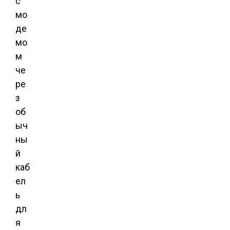
с
мо
де
мо
м
че
ре
з
об
ыч
ны
й
каб
ел
ь
дл
я