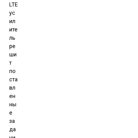
LTE
ус
ил
ите
ль
ре
ши
т
по
ста
вл
ен
ны
е
за
да
чи