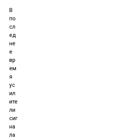
В
по
сл
ед
не
е
вр
ем
я
ус
ил
ите
ли
сиг
на
ла