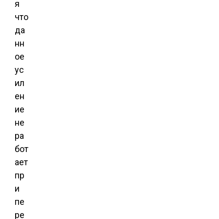
я
что
да
нн
ое
ус
ил
ен
ие
не
ра
бот
ает
пр
и
пе
ре