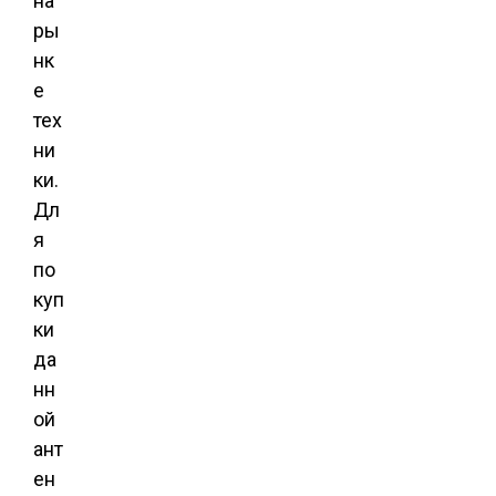
на
ры
нк
е
тех
ни
ки.
Дл
я
по
куп
ки
да
нн
ой
ант
ен