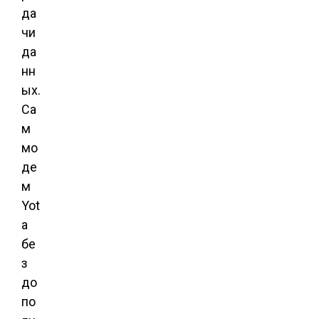
да
чи
да
нн
ых.
Са
м
мо
де
м
Yot
a
бе
з
до
по