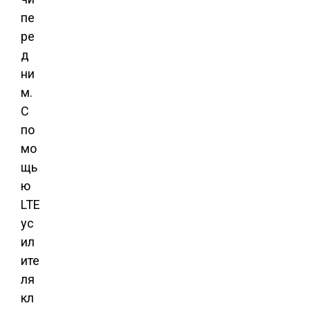
пе
ре
д
ни
м.
С
по
мо
щь
ю
LTE
ус
ил
ите
ля
кл