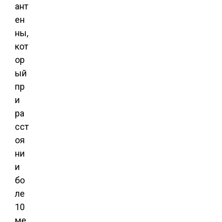
ант
ен
ны,
кот
ор
ый
пр
и
ра
сст
оя
ни
и
бо
ле
10
ме