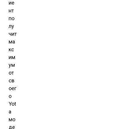
ие
нт
по
лу
чит
ма
кс
им
ум
от
св
оег
о
Yot
a
мо
де