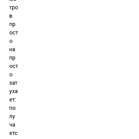
тро
в
пр
ост
о
на
пр
ост
о
зат
уха
ет:
по
лу
ча
етс