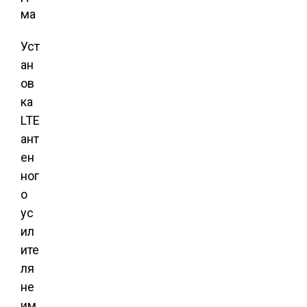
ма
Уст
ан
ов
ка
LTE
ант
ен
ног
о
ус
ил
ите
ля
не
им