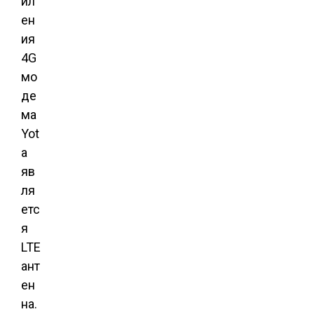
ил
ен
ия
4G
мо
де
ма
Yot
a
яв
ля
етс
я
LTE
ант
ен
на.