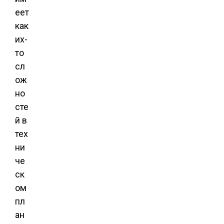
еет
как
их-
то
сл
ож
но
сте
й в
тех
ни
че
ск
ом
пл
ан