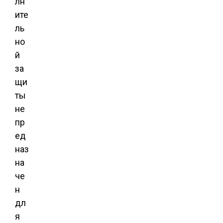
лн
ите
ль
но
й
за
щи
ты
не
пр
ед
наз
на
че
н
дл
я