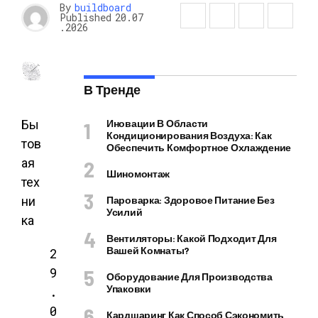
By
buildboard
Published
20.07
.2026
В Тренде
Бы
Иновации В Области
Кондиционирования Воздуха: Как
тов
Обеспечить Комфортное Охлаждение
ая
Шиномонтаж
тех
ни
Пароварка: Здоровое Питание Без
Усилий
ка
Вентиляторы: Какой Подходит Для
Вашей Комнаты?
2
9
Оборудование Для Производства
Упаковки
.
0
Кардшаринг Как Способ Сэкономить