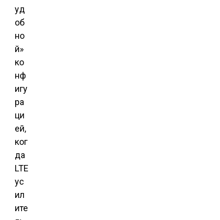
уд
об
но
й»
ко
нф
игу
ра
ци
ей,
ког
да
LTE
ус
ил
ите