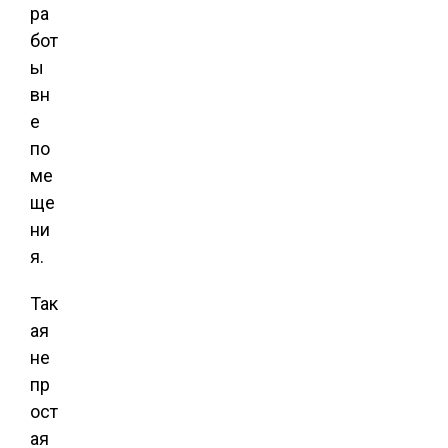
ра
бот
ы
вн
е
по
ме
ще
ни
я.
Так
ая
не
пр
ост
ая