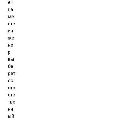
е:
на
ме
сте
ин
же
не
р
вы
бе
рет
со
отв
етс
тве
нн
ый