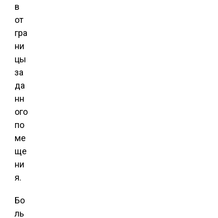
в
от
гра
ни
цы
за
да
нн
ого
по
ме
ще
ни
я.
Бо
ль