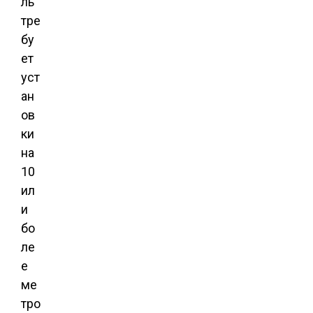
ль
тре
бу
ет
уст
ан
ов
ки
на
10
ил
и
бо
ле
е
ме
тро