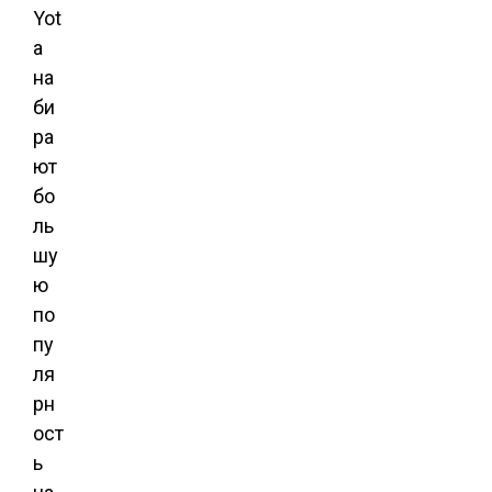
Yot
a
на
би
ра
ют
бо
ль
шу
ю
по
пу
ля
рн
ост
ь