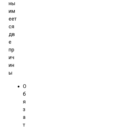
ны
им
еет
ся
дв
е
пр
ич
ин
ы
О
б
я
з
а
т