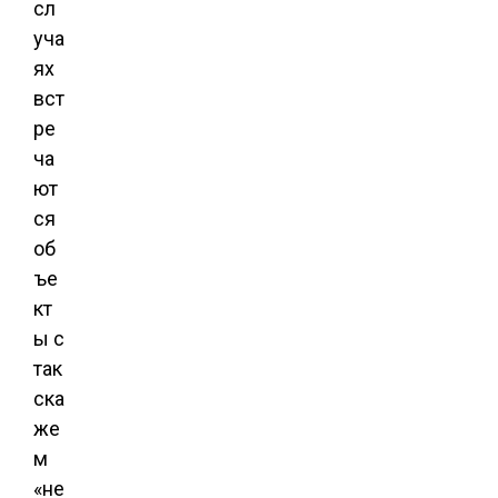
сл
уча
ях
вст
ре
ча
ют
ся
об
ъе
кт
ы с
так
ска
же
м
«не