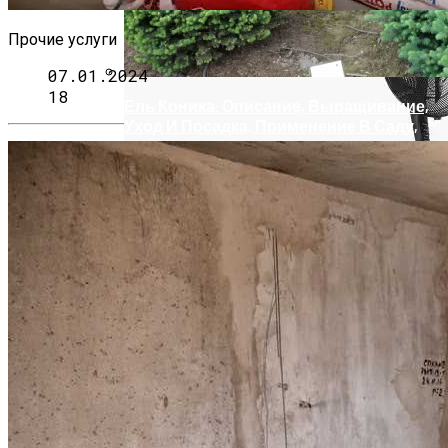
Прочие услуги
07.01.2024
18
Ель Коника: Описание, Выращивание,
Уход И Посадка, Применение В Саду,
Фото
Клининговые Компании Санкт-
Петербурга
Как Выбрать Эффективный И Тихий
Вентилятор Для Дома