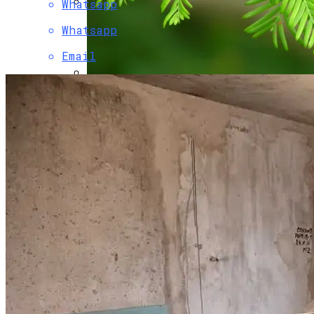
Whatsapp
Советы По Выбору Холодильника И
Whatsapp
Морозильной Камеры
Email
Метасеквоя: Описание, Уход И Посадка,
Размножение, Применение В Саду,
Фото
FLIR ONE — Основные Параметры