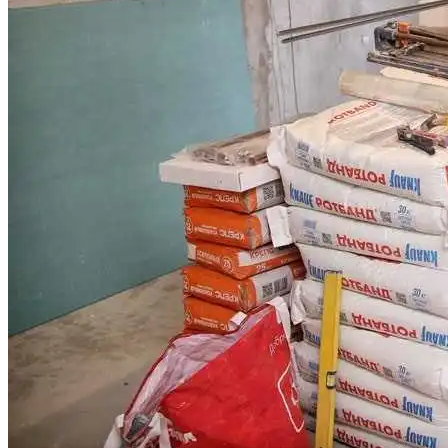
Умная Бытовая Техника: Какие
Новшества Нас Ожидают
Микробиота: Описание, Уход И
Посадка, Размножение, Применение В
Саду, Фото
Детские Веломобили
Как Выбрать Кухонную Технику Для
Ресторанного Бизнеса