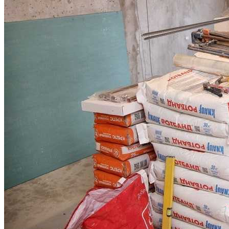
Как Правильно Выращивать Ель
Конику В Домашних Условиях
Стальные Двери
Электрочайник: Какой Моделью
Оборудовать Свою Кухню?