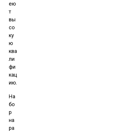
ею
т
вы
со
ку
ю
ква
ли
фи
кац
ию.
На
бо
р
на
ра