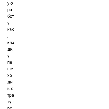
ую
ра
бот
у
как
,
кла
дк
у
пе
ше
хо
дн
ых
тра
туа
ро