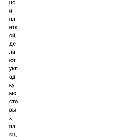
но
й
пл
итк
ой,
де
ла
ют
укл
ад
ку
мо
сто
вы
х
пл
ощ