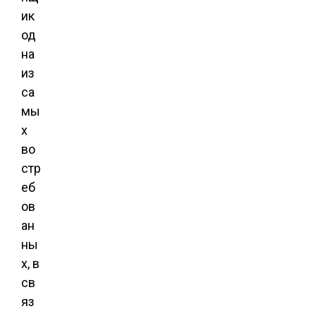
ик
од
на
из
са
мы
х
во
стр
еб
ов
ан
ны
х, в
св
яз