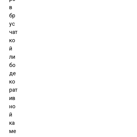
в
бр
ус
чат
ко
й
ли
бо
де
ко
рат
ив
но
й
ка
ме