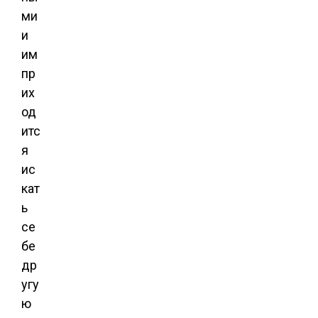
ми
и
им
пр
их
од
итс
я
ис
кат
ь
се
бе
др
угу
ю