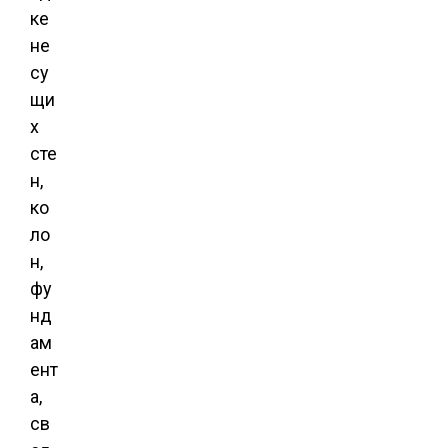
ке
не
су
щи
х
сте
н,
ко
ло
н,
фу
нд
ам
ент
а,
св