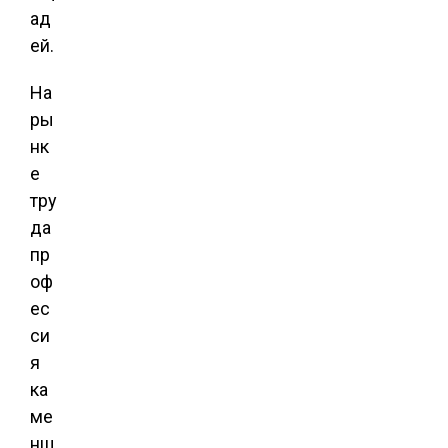
ад
ей.
На
ры
нк
е
тру
да
пр
оф
ес
си
я
ка
ме
нщ