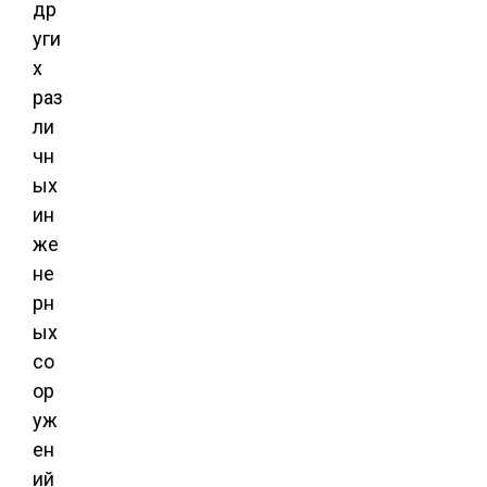
др
уги
х
раз
ли
чн
ых
ин
же
не
рн
ых
со
ор
уж
ен
ий