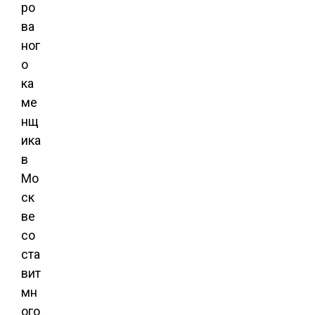
ро
ва
ног
о
ка
ме
нщ
ика
в
Мо
ск
ве
со
ста
вит
мн
ого