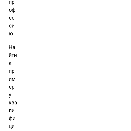
пр
оф
ес
си
ю
На
йти
к
пр
им
ер
у
ква
ли
фи
ци