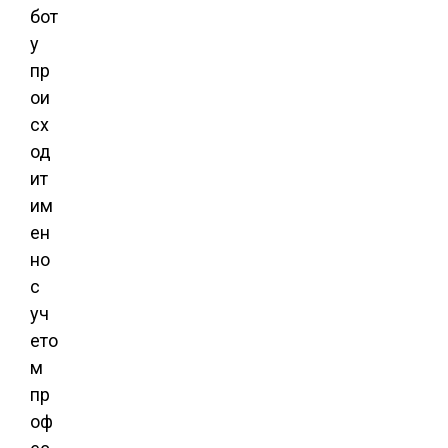
бот
у
пр
ои
сх
од
ит
им
ен
но
с
уч
ето
м
пр
оф