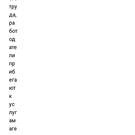
тру
да,
ра
бот
од
ате
ли
пр
иб
ега
ют
к
ус
луг
ам
аге