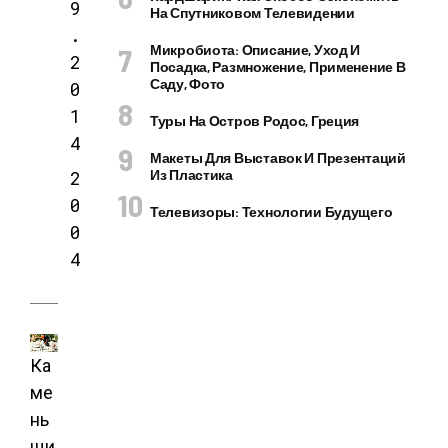
9
На Спутниковом Телевидении
.
Микробиота: Описание, Уход И
2
Посадка, Размножение, Применение В
Саду, Фото
0
1
Туры На Остров Родос, Греция
4
Макеты Для Выставок И Презентаций
2
Из Пластика
0
Телевизоры: Технологии Будущего
0
4
Ка
ме
нь
щи