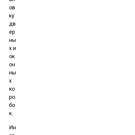
ов
ку
дв
ер
ны
х и
ок
он
ны
х
ко
ро
бо
к.
Ин