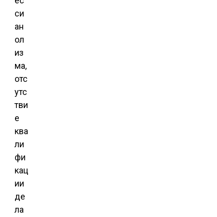
ес
си
ан
ол
из
ма,
отс
утс
тви
е
ква
ли
фи
кац
ии
де
ла