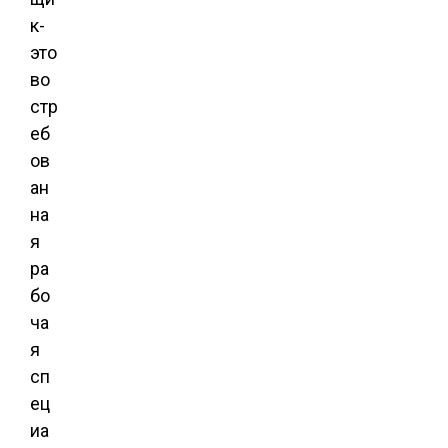
к-
это
во
стр
еб
ов
ан
на
я
ра
бо
ча
я
сп
ец
иа