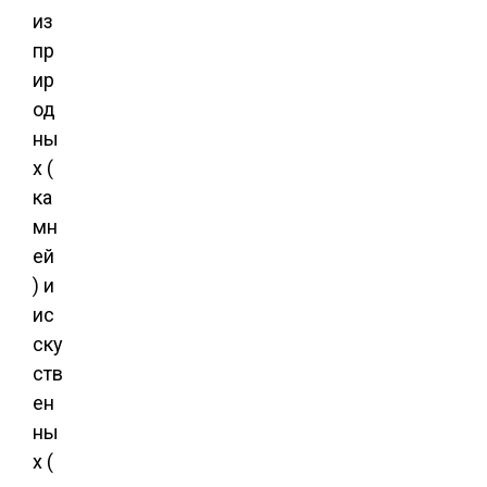
из
пр
ир
од
ны
х (
ка
мн
ей
) и
ис
ску
ств
ен
ны
х (