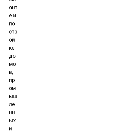
онт
е и
по
стр
ой
ке
до
мо
в,
пр
ом
ыш
ле
нн
ых
и