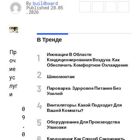
By
buildboard
Published
28.05
.2026
В Тренде
Пр
Иновации В Области
Кондиционирования Воздуха: Как
оч
Обеспечить Комфортное Охлаждение
ие
Шиномонтаж
ус
луг
Пароварка: Здоровое Питание Без
Усилий
и
Вентиляторы: Какой Подходит Для
0
Вашей Комнаты?
9
Оборудование Для Производства
.
Упаковки
0
Кардшаринг Как Способ Сэкономить