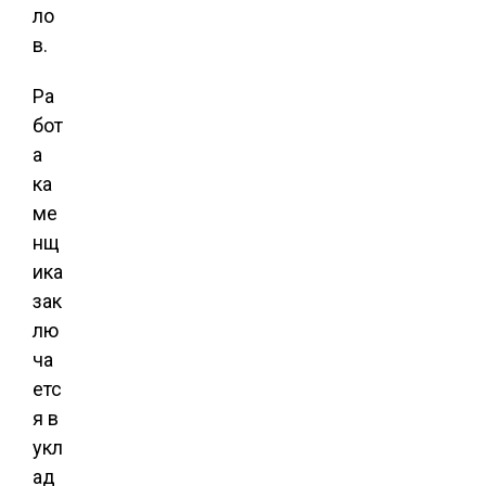
ло
в.
Ра
бот
а
ка
ме
нщ
ика
зак
лю
ча
етс
я в
укл
ад