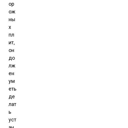
ор
ож
ны
х
пл
ит,
он
до
лж
ен
ум
еть
де
лат
ь
уст
ан