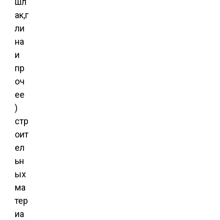
шл
ак,г
ли
на
и
пр
оч
ее
)
стр
оит
ел
ьн
ых
ма
тер
иа