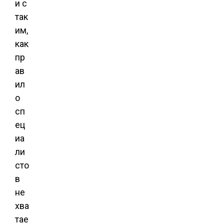
и с
так
им,
как
пр
ав
ил
о
сп
ец
иа
ли
сто
в
не
хва
тае