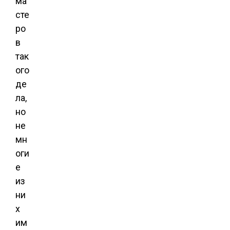
ма
сте
ро
в
так
ого
де
ла,
но
не
мн
оги
е
из
ни
х
им