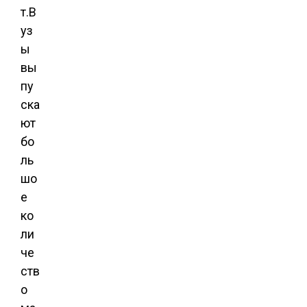
т.В
уз
ы
вы
пу
ска
ют
бо
ль
шо
е
ко
ли
че
ств
о