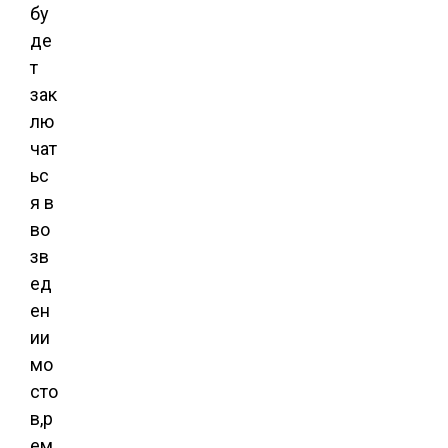
бу
де
т
зак
лю
чат
ьс
я в
во
зв
ед
ен
ии
мо
сто
в,р
ем