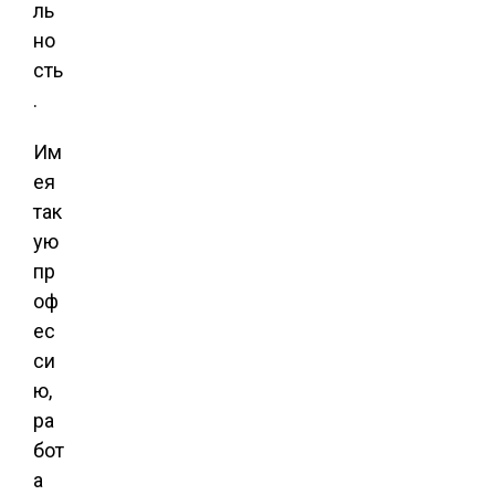
ль
но
сть
.
Им
ея
так
ую
пр
оф
ес
си
ю,
ра
бот
а