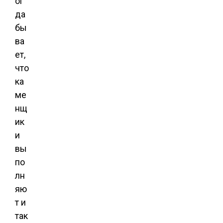
ог
да
бы
ва
ет,
что
ка
ме
нщ
ик
и
вы
по
лн
яю
т и
так