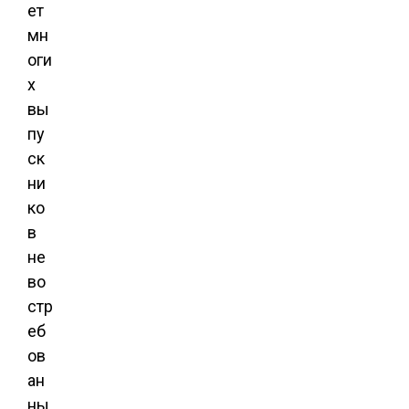
ет
мн
оги
х
вы
пу
ск
ни
ко
в
не
во
стр
еб
ов
ан
ны