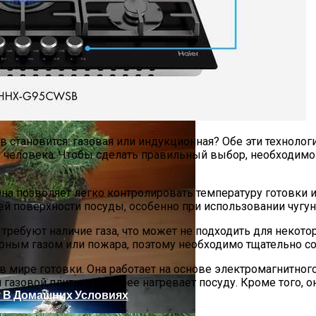
ход И Посадка, Применение В Саду, Фото
 становится: газовая или индукционная? Обе эти технолог
 человека. Чтобы сделать правильный выбор, необходимо
а позволяет легко контролировать температуру готовки и 
ей поверхности посуды, особенно при использовании чугу
ью Пароварки
требуют наличие газа, что может не подходить для некото
арным газом или пожара, поэтому необходимо тщательно со
в мире готовки. Она работает на основе электромагнитного
азовой плиты и быстрее нагревает посуду. Кроме того, она 
 В Домашних Условиях