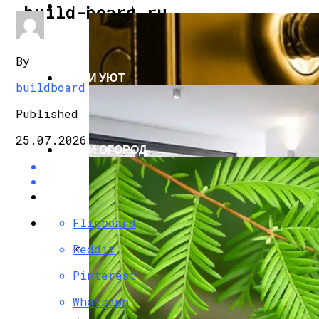
СТРОИТЕЛЬСТВО И РЕМОНТ
build-board.ru
By
ДОМ И УЮТ
buildboard
Published
25.07.2026
САД И ОГОРОД
Flipboard
Reddit
Стальные Двери
Pinterest
Whatsapp