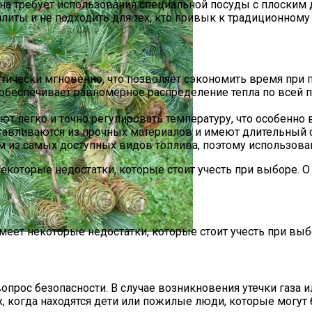
на требует использования специальной посуды с плоским 
иты и не подходить для тех, кто привык к традиционному 
тически мгновенно, что позволяет сэкономить время при 
обеспечивает равномерное распределение тепла по всей п
ют легко и точно регулировать температуру, что особенно
отавливаются из прочных материалов и имеют длительный 
ним из самых доступных видов топлива, поэтому использов
некоторые недостатки, которые стоит учесть при выборе. 
дель Для Домашнего Кинотеатра?
имеет некоторые недостатки, которые стоит учесть при выб
, Размножение, Применение В Саду, Фото
опрос безопасности. В случае возникновения утечки газа и
ях, когда находятся дети или пожилые люди, которые могу