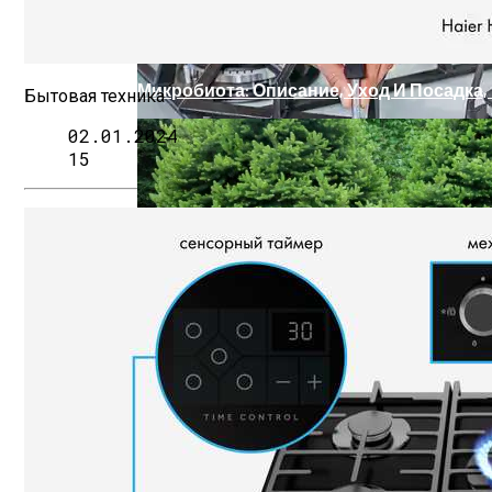
Микробиота: Описание, Уход И Посадка,
Бытовая техника
02.01.2024
15
Безопасность Строительных Объектов 
Как Исправить Неполадки В Газовой Пл