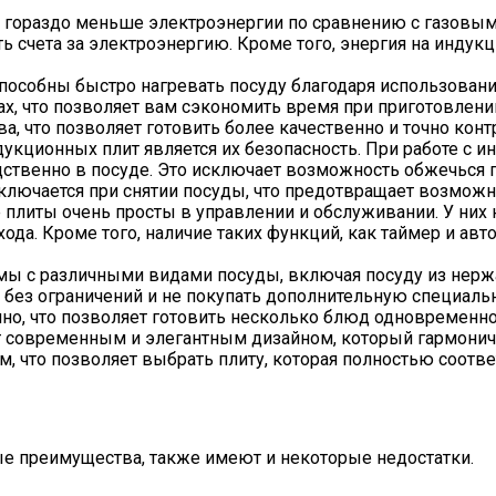
гораздо меньше электроэнергии по сравнению с газовыми
 счета за электроэнергию. Кроме того, энергия на индукц
особны быстро нагревать посуду благодаря использовани
ах, что позволяет вам сэкономить время при приготовлени
а, что позволяет готовить более качественно и точно кон
кционных плит является их безопасность. При работе с ин
едственно в посуде. Это исключает возможность обжечься 
ключается при снятии посуды, что предотвращает возможн
плиты очень просты в управлении и обслуживании. У них не
 ухода. Кроме того, наличие таких функций, как таймер и 
ы с различными видами посуды, включая посуду из нержав
без ограничений и не покупать дополнительную специальн
но, что позволяет готовить несколько блюд одновременно
 современным и элегантным дизайном, который гармонично
м, что позволяет выбрать плиту, которая полностью соотв
е преимущества, также имеют и некоторые недостатки.