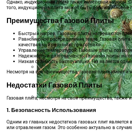
Однако, индукционная плита также имеет свои минусы.
О
того, индукционная плита может быть дороже газовой пл
Преимущества Газовой Плиты
Быстрый нагрев. Газовые плиты нагреваются прак
Равномерное распределение тепла. Газовая плита 
качественный результат при готовке.
Как Выбрать Входную Дверь?
Управление температурой. Газовые плиты позволя
Надежность и долговечность. Газовые плиты изг
Низкая стоимость эксплуатации. Газ является од
Несмотря на все преимущества, газовая плита имеет и 
Телевизор: Как Выбрать Идеальную Мо
Недостатки Газовой Плиты
Газовая плита, несмотря на свои преимущества, также 
Лиственница: Описание, Уход И Посадка
1. Безопасность Использования
Одним из главных недостатков газовых плит является в
или отравления газом. Это особенно актуально в случа