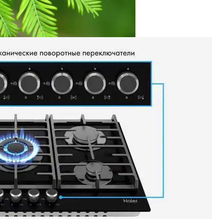
Интеллектуальный Домашний Кинотеатр
 Размножение, Применение В Саду, Фото
Строительства С Помощью DefSmeta
 Для Вашей Кухни