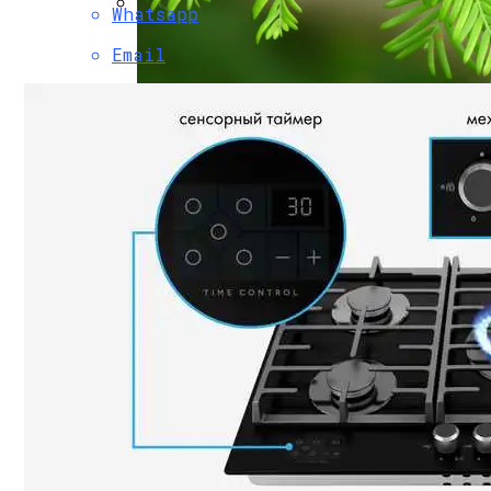
Whatsapp
Как Правильно Выбрать И Установить 
Email
Метасеквоя: Описание, Уход И Посадка,
Решение Проблем С Финансированием 
Как Выбрать Идеальную Микроволновку