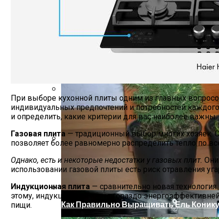
Ель Коника: Описание, Выращивание, У
При выборе кухонной плиты одним из главных вопросов
Металлические Опоры Освещения
индивидуальных предпочтений и потребностей каждого
и определить, какие критерии для вас наиболее важны.
Газовая плита
— традиционный выбор многих хозяек. Он
позволяет более равномерно распределить тепло по вс
Как Готовить Здоровую Пищу С Помощ
Однако, есть и некоторые недостатки у газовых плит.
Они 
использовании газовой плиты есть риск отравления уг
Индукционная плита
— сравнительно новая технология 
этому, индукционная плита гораздо энергоэффективней г
Как Правильно Выращивать Ель Конику
пищи.